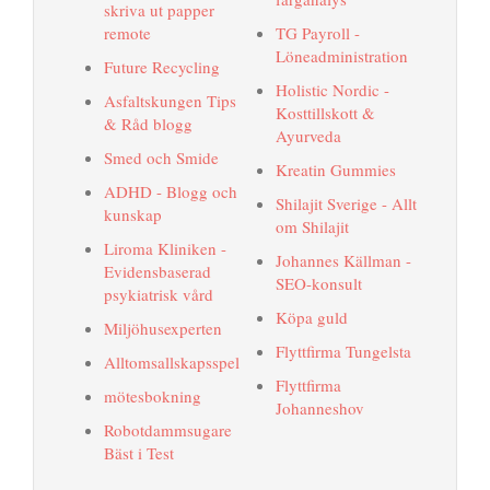
skriva ut papper
remote
TG Payroll -
Löneadministration
Future Recycling
Holistic Nordic -
Asfaltskungen Tips
Kosttillskott &
& Råd blogg
Ayurveda
Smed och Smide
Kreatin Gummies
ADHD - Blogg och
Shilajit Sverige - Allt
kunskap
om Shilajit
Liroma Kliniken -
Johannes Källman -
Evidensbaserad
SEO-konsult
psykiatrisk vård
Köpa guld
Miljöhusexperten
Flyttfirma Tungelsta
Alltomsallskapsspel
Flyttfirma
mötesbokning
Johanneshov
Robotdammsugare
Bäst i Test