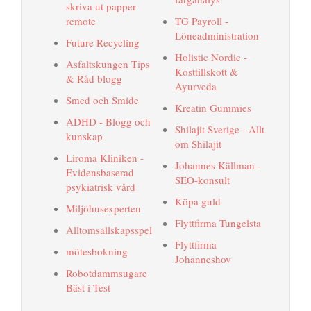
skriva ut papper
remote
TG Payroll -
Löneadministration
Future Recycling
Holistic Nordic -
Asfaltskungen Tips
Kosttillskott &
& Råd blogg
Ayurveda
Smed och Smide
Kreatin Gummies
ADHD - Blogg och
Shilajit Sverige - Allt
kunskap
om Shilajit
Liroma Kliniken -
Johannes Källman -
Evidensbaserad
SEO-konsult
psykiatrisk vård
Köpa guld
Miljöhusexperten
Flyttfirma Tungelsta
Alltomsallskapsspel
Flyttfirma
mötesbokning
Johanneshov
Robotdammsugare
Bäst i Test