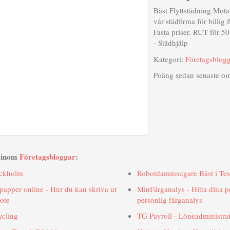
Bäst Flyttstädning Mota
vår städfirma för billig 
Fasta priser. RUT för 5
- Städhjälp
Kategori:
Företagsblog
Poäng sedan senaste o
r inom
Företagsbloggar
:
ockholm
Robotdammsugare Bäst i Tes
 papper online - Hur du kan skriva ut
MinFärganalys - Hitta dina p
ote
personlig färganalys
ycling
TG Payroll - Löneadministra