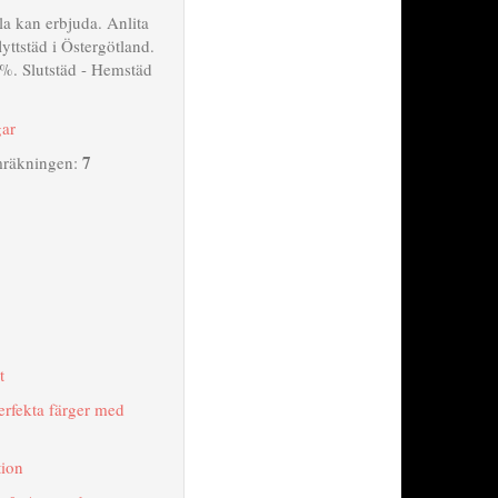
la kan erbjuda. Anlita
flyttstäd i Östergötland.
0%. Slutstäd - Hemstäd
gar
7
mräkningen:
t
erfekta färger med
tion