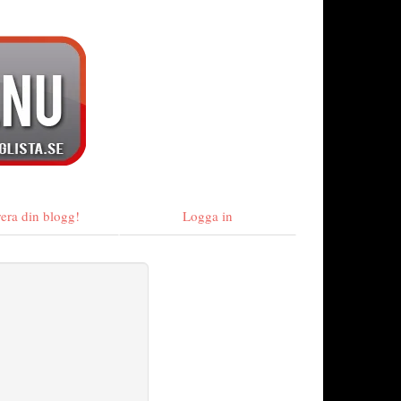
rera din blogg!
Logga in