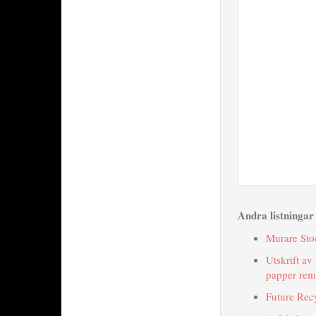
Andra listninga
Murare St
Utskrift av
papper rem
Future Rec