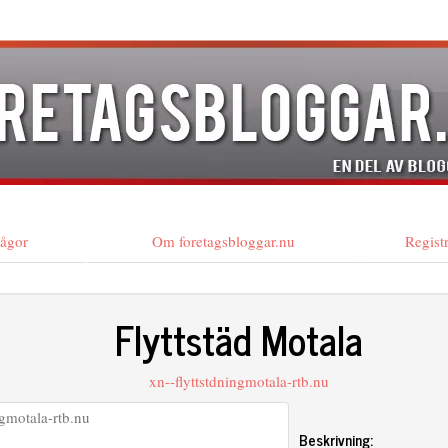
rågor
Om foretagsbloggar.nu
Regist
Flyttstäd Motala
xn--flyttstdningmotala-rtb.nu
Beskrivning: