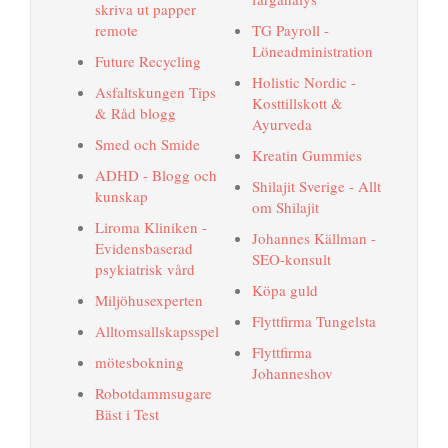
skriva ut papper
remote
TG Payroll -
Löneadministration
Future Recycling
Holistic Nordic -
Asfaltskungen Tips
Kosttillskott &
& Råd blogg
Ayurveda
Smed och Smide
Kreatin Gummies
ADHD - Blogg och
Shilajit Sverige - Allt
kunskap
om Shilajit
Liroma Kliniken -
Johannes Källman -
Evidensbaserad
SEO-konsult
psykiatrisk vård
Köpa guld
Miljöhusexperten
Flyttfirma Tungelsta
Alltomsallskapsspel
Flyttfirma
mötesbokning
Johanneshov
Robotdammsugare
Bäst i Test