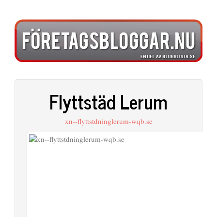
Flyttstäd Lerum
xn--flyttstdninglerum-wqb.se