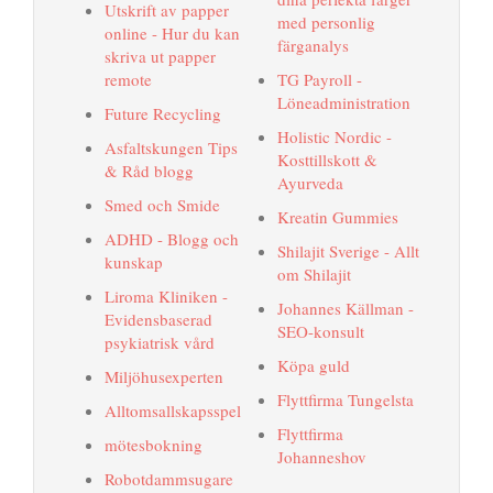
Utskrift av papper
med personlig
online - Hur du kan
färganalys
skriva ut papper
remote
TG Payroll -
Löneadministration
Future Recycling
Holistic Nordic -
Asfaltskungen Tips
Kosttillskott &
& Råd blogg
Ayurveda
Smed och Smide
Kreatin Gummies
ADHD - Blogg och
Shilajit Sverige - Allt
kunskap
om Shilajit
Liroma Kliniken -
Johannes Källman -
Evidensbaserad
SEO-konsult
psykiatrisk vård
Köpa guld
Miljöhusexperten
Flyttfirma Tungelsta
Alltomsallskapsspel
Flyttfirma
mötesbokning
Johanneshov
Robotdammsugare