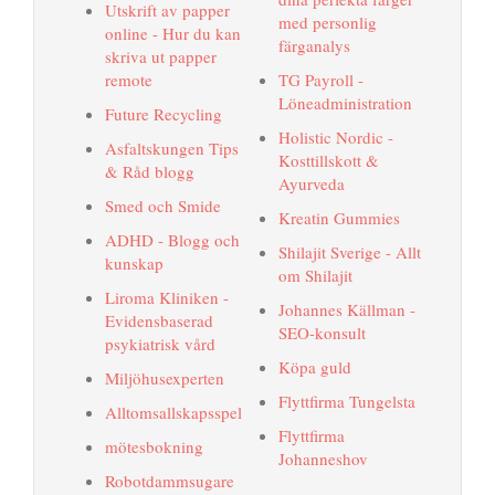
Utskrift av papper
med personlig
online - Hur du kan
färganalys
skriva ut papper
remote
TG Payroll -
Löneadministration
Future Recycling
Holistic Nordic -
Asfaltskungen Tips
Kosttillskott &
& Råd blogg
Ayurveda
Smed och Smide
Kreatin Gummies
ADHD - Blogg och
Shilajit Sverige - Allt
kunskap
om Shilajit
Liroma Kliniken -
Johannes Källman -
Evidensbaserad
SEO-konsult
psykiatrisk vård
Köpa guld
Miljöhusexperten
Flyttfirma Tungelsta
Alltomsallskapsspel
Flyttfirma
mötesbokning
Johanneshov
Robotdammsugare